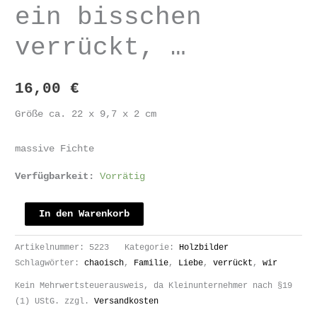
ein bisschen
verrückt, …
16,00
€
Größe ca. 22 x 9,7 x 2 cm
massive Fichte
Verfügbarkeit:
Vorrätig
HOLZBILD
In den Warenkorb
Wir
sind
Artikelnummer:
5223
Kategorie:
Holzbilder
ein
Schlagwörter:
chaoisch
,
Familie
,
Liebe
,
verrückt
,
wir
bisschen
Kein Mehrwertsteuerausweis, da Kleinunternehmer nach §19
verrückt,
(1) UStG.
zzgl.
Versandkosten
...