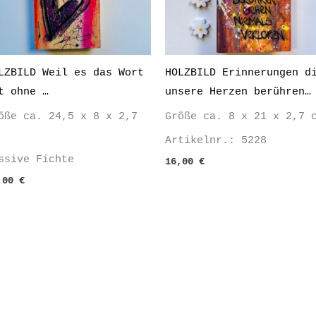
LZBILD Weil es das Wort
HOLZBILD Erinnerungen d
t ohne …
unsere Herzen berühren…
öße ca. 24,5 x 8 x 2,7
Größe ca. 8 x 21 x 2,7 
Artikelnr.: 5228
ssive Fichte
16,00
€
,00
€