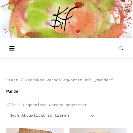
Zum
Inhalt
springen
Such
Start
/ Produkte verschlagwortet mit „Wunder“
Wunder
Nach
Alle 2 Ergebnisse werden angezeigt
Aktualität
sortiert